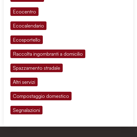
Ecocentro
Ecocalendario
Ecosportello
Raccolta ingombranti a domicilio
Spazzamento stradale
Altri servizi
Compostaggio domestico
Segnalazioni