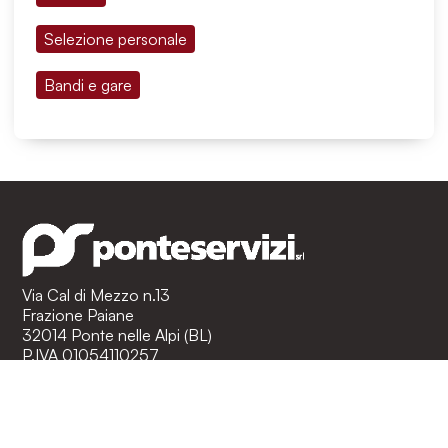
Selezione personale
Bandi e gare
Via Cal di Mezzo n.13
Frazione Paiane
32014 Ponte nelle Alpi (BL)
P.IVA 01054110257