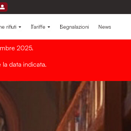
mo
Open Gestione rifiuti
Open Tariffe
e rifiuti
Tariffe
Segnalazioni
News
cembre 2025.
 la data indicata.