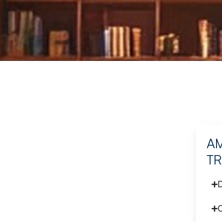
AM
T
D