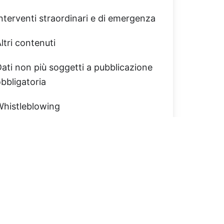
nterventi straordinari e di emergenza
ltri contenuti
ati non più soggetti a pubblicazione
bbligatoria
Whistleblowing
CONTATTI
+39 0437 999967
ecosportello@ponteservizi.it
ponte.servizi@pec.it