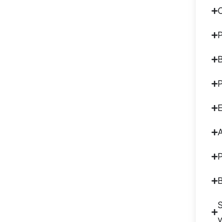
C
E
A
B
S