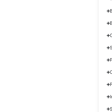
B
B
C
S
P
I
S